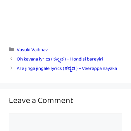
Categories
Vasuki Vaibhav
Oh kavana lyrics ( ಕನ್ನಡ ) – Hondisi bareyiri
Are jinga jingale lyrics ( ಕನ್ನಡ ) – Veerappa nayaka
Leave a Comment
Comment