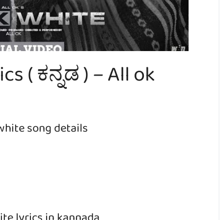
s ( ಕನ್ನಡ ) – All ok
white song details