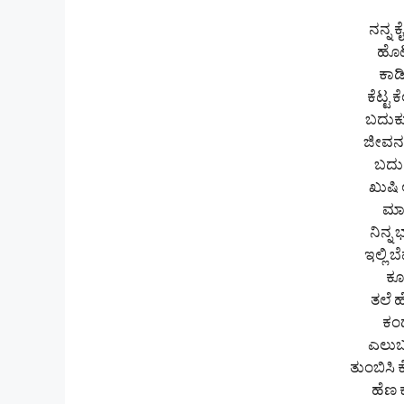
ನನ್ನ 
ಹೊಟ್
ಕಾಡಿ
ಕೆಟ್ಟ
ಬದುಕು
ಜೀವನ 
ಬದುಕ
ಖುಷಿ 
ಮಾ
ನಿನ್
ಇಲ್ಲಿ
ಕೂಡ
ತಲೆ 
ಕಂ
ಎಲುಬು
ತುಂಬಿಸಿ 
ಹೆಣ 