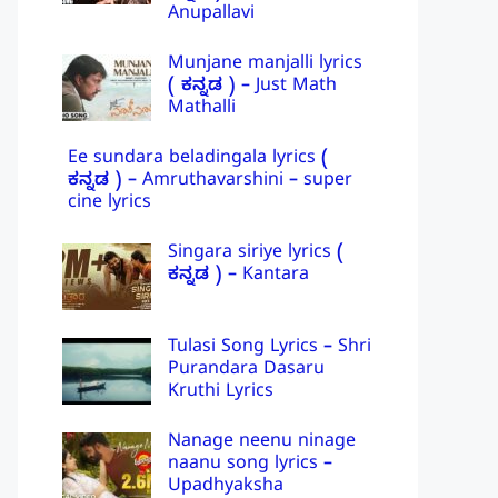
Anupallavi
Munjane manjalli lyrics
( ಕನ್ನಡ ) – Just Math
Mathalli
Ee sundara beladingala lyrics (
ಕನ್ನಡ ) – Amruthavarshini – super
cine lyrics
Singara siriye lyrics (
ಕನ್ನಡ ) – Kantara
Tulasi Song Lyrics – Shri
Purandara Dasaru
Kruthi Lyrics
Nanage neenu ninage
naanu song lyrics –
Upadhyaksha