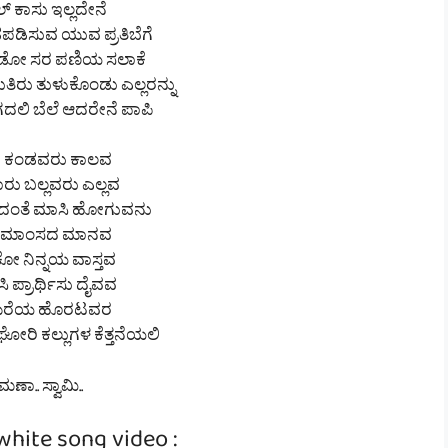
 ಕಾಸು ಇಲ್ಲದೇನೆ
ಪಡಿಸುವ ಯುವ ಪ್ರತಿಬೆಗೆ
ಡೋ ಸರ ಪಣಿಯ ಸಲಾಕೆ
ಿರು ತುಳುಕೊಂಡು ಎಲ್ಲರನ್ನು
ಗದಲಿ ಬೆಲೆ ಆದರೇನೆ ಪಾಪಿ
 ಕಂಡವರು ಕಾಲವ
ಾರು ಬಲ್ಲವರು ಎಲ್ಲವ
ದಂತೆ ಮಾಸಿ ಹೋಗುವನು
 ಮಾಂಸದ ಮಾನವ
ಕೋ ನಿನ್ನಯ ವಾಸ್ತವ
ಗಿಸಿ ಪ್ರಾರ್ಥಿಸು ದೈವವ
 ಮೆರೆಯ ಹೊರಟವರ
್ ಘೋರಿ ಕಲ್ಲುಗಳ ಕೆತ್ತನೆಯಲಿ
ಣಾ.. ಸ್ವಾಮಿ..
white song video :