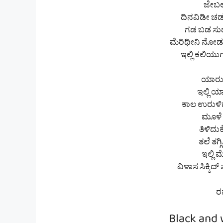
ಜೇಬಲ್
ದಿನವಿಡೀ ಚಡ
ಗಡ ಬಡ ಸು
ಮೆರಿಥೀನಿ ನೋಡುತ
ಇಲ್ಲಿ ಕಲಿಯು
ಯಾರು
ಇಲ್ಲಿ ಯ
ಕಾಲ ಉರುಳಿ
ಮೂಳೆ
ತಿಳಿದು
ತಲೆ ತಗ್
ಇಲ್ಲಿ
ವಿಳಾಸ ಸಿಕ್ಕಿದ
ರಮ
Black and 