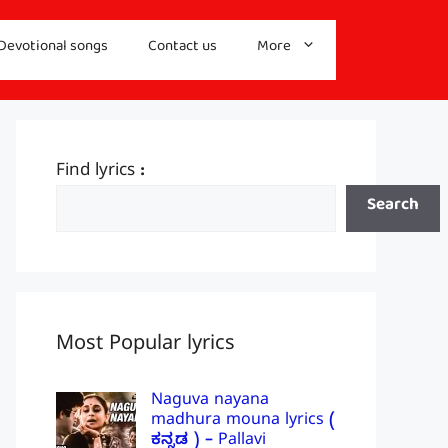
Devotional songs
Contact us
More
Find lyrics :
Search
Most Popular lyrics
Naguva nayana
madhura mouna lyrics (
ಕನ್ನಡ ) – Pallavi