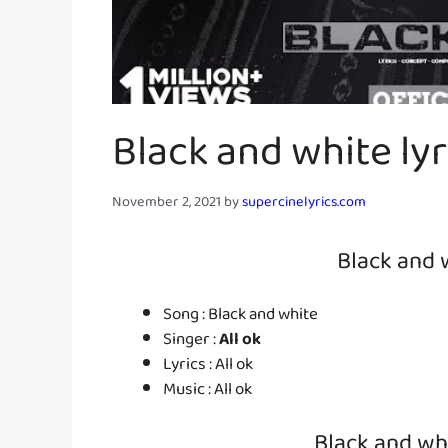
Black and white lyric
November 2, 2021
by
supercinelyrics.com
Black and 
Song : Black and white
Singer :
All ok
Lyrics : All ok
Music : All ok