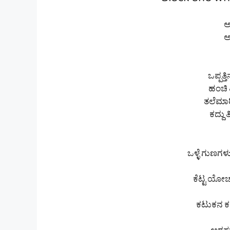
Black and whi
ಅಹ
ಅ
ಒಪ್ಪತ್
ಹಂಚಿ ತ
ತಲೆಮಾರ
ಕದ್ದು
ಒಳ್ಳೆ ಗುಣಗಳು
ಕೆಟ್ಟ ಯೋಚನ
ಕಟುಕನ ಕಣ್