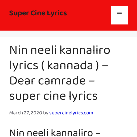
Skip
to
Super Cine Lyrics
Menu
content
Nin neeli kannaliro
lyrics ( kannada ) –
Dear camrade –
super cine lyrics
March 27, 2020
by
supercinelyrics.com
Nin neeli kannaliro –