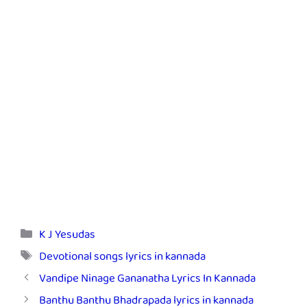
Categories
K J Yesudas
Tags
Devotional songs lyrics in kannada
Vandipe Ninage Gananatha Lyrics In Kannada
Banthu Banthu Bhadrapada lyrics in kannada