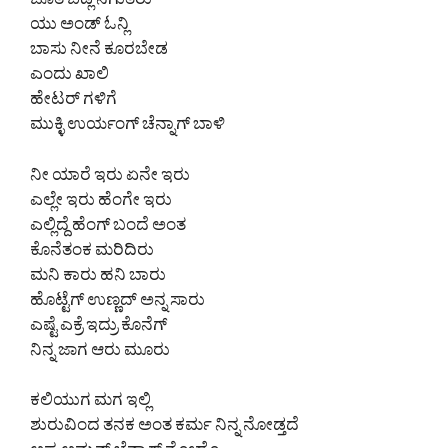
ಜೊತೆ ಬಿಡ್ಲಿ ನಗುತಿರು
ಯು ಅಂಡ್ ಓನ್ಲಿ
ಬಾಸು ನೀನೆ ಕೂರಬೇಡ
ಎಂದು ಖಾಲಿ
ಹೇಟರ್ ಗಳಿಗೆ
ಮುಕ್ಳಿ ಉರ್ಯಂಗ್ ಚೆನ್ನಾಗ್ ಬಾಳಿ
ನೀ ಯಾರೆ ಇರು ಏನೇ ಇರು
ಎಲ್ಲೇ ಇರು ಹೆಂಗೇ ಇರು
ಎಲ್ಲಿದ್ದೆ ಹೆಂಗ್ ಬಂದೆ ಅಂತ
ಕೊನೆತಂಕ ಮರಿದಿರು
ಮನಿ ಕಾರು ಹನಿ ಬಾರು
ಹೊಟ್ಟೆಗ್ ಉಣ್ಣದ್ ಅನ್ನ ಸಾರು
ಎಷ್ಟೆ ಎಕ್ರೆ ಇದ್ರು ಕೊನೆಗ್
ನಿನ್ನ ಜಾಗ ಆರು ಮೂರು
ಕಲಿಯುಗ ಮಗ ಇಲ್ಲಿ
ಶುರುವಿಂದ ತನಕ ಅಂತ ಕರ್ಮ ನಿನ್ನ ನೋಡ್ತದೆ