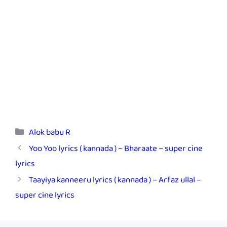
Categories
Alok babu R
Yoo Yoo lyrics ( kannada ) – Bharaate – super cine
lyrics
Taayiya kanneeru lyrics ( kannada ) – Arfaz ullal –
super cine lyrics