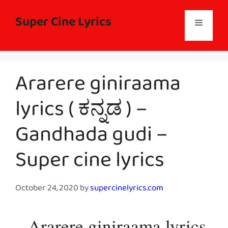
Skip
to
Super Cine Lyrics
Menu
content
Ararere giniraama
lyrics ( ಕನ್ನಡ ) –
Gandhada gudi –
Super cine lyrics
October 24, 2020
by
supercinelyrics.com
Ararere giniraama lyrics