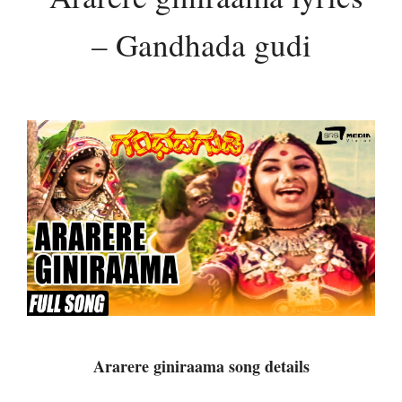
– Gandhada gudi
Ararere giniraama song details