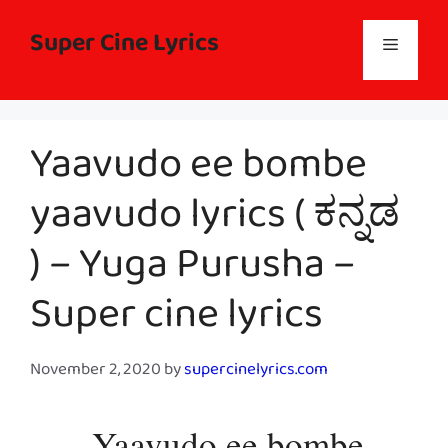
Skip
to
Super Cine Lyrics
Menu
content
Yaavudo ee bombe
yaavudo lyrics ( ಕನ್ನಡ
) – Yuga Purusha –
Super cine lyrics
November 2, 2020
by
supercinelyrics.com
Yaavudo ee bombe