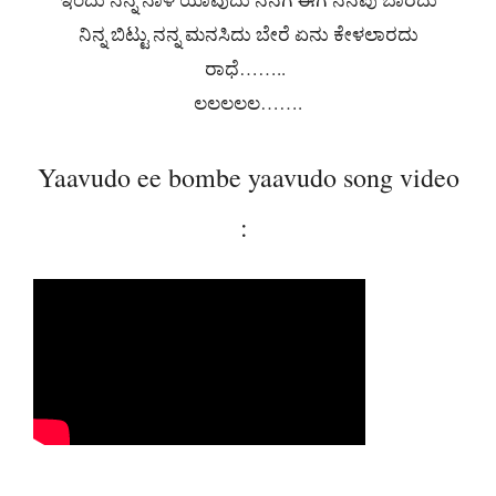
ನಿನ್ನ ಬಿಟ್ಟು ನನ್ನ ಮನಸಿದು ಬೇರೆ ಏನು ಕೇಳಲಾರದು
ರಾಧೆ……..
ಲಲಲಲಲ…….
Yaavudo ee bombe yaavudo song video
: