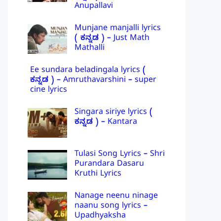
Anupallavi
Munjane manjalli lyrics
( ಕನ್ನಡ ) – Just Math
Mathalli
Ee sundara beladingala lyrics (
ಕನ್ನಡ ) – Amruthavarshini – super
cine lyrics
Singara siriye lyrics (
ಕನ್ನಡ ) – Kantara
Tulasi Song Lyrics – Shri
Purandara Dasaru
Kruthi Lyrics
Nanage neenu ninage
naanu song lyrics –
Upadhyaksha