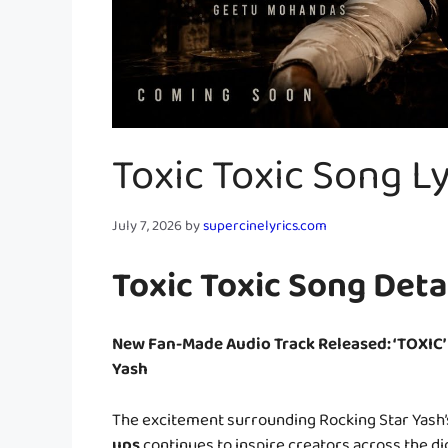
Toxic Toxic Song L
July 7, 2026
by
supercinelyrics.com
Toxic Toxic Song Deta
New Fan-Made Audio Track Released: ‘TOXIC’
Yash
The excitement surrounding Rocking Star Yash’s