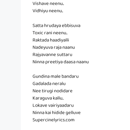
Vishave neenu..
Vidhiyu neenu..
Satta hrudaya ebbisuva
Toxic rani neenu..
Raktada haadiyalli
Nadeyuva raja naanu
Rajyavanne suttaru
Ninna preetiya daasa naanu
Gundina male bandaru
Gadalada neralu
Nee tirugi nodidare
Karaguva kallu..
Lokave vairiyaadaru
Ninna kai hidide gelluve
Supercinelyrics.com