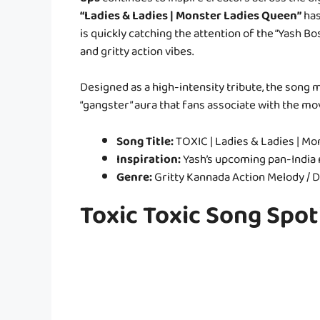
ups
continues to inspire creators across the di
“Ladies & Ladies | Monster Ladies Queen”
has
is quickly catching the attention of the “Yash B
and gritty action vibes.
Designed as a high-intensity tribute, the song
“gangster” aura that fans associate with the movi
Song Title:
TOXIC | Ladies & Ladies | M
Inspiration:
Yash’s upcoming pan-India
Genre:
Gritty Kannada Action Melody /
Toxic Toxic Song Spot