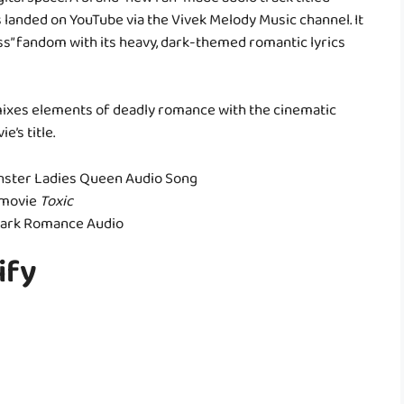
gital space. A brand-new fan-made audio track titled
 landed on YouTube via the Vivek Melody Music channel. It
oss” fandom with its heavy, dark-themed romantic lyrics
 mixes elements of deadly romance with the cinematic
e’s title.
onster Ladies Queen Audio Song
 movie
Toxic
 Dark Romance Audio
ify