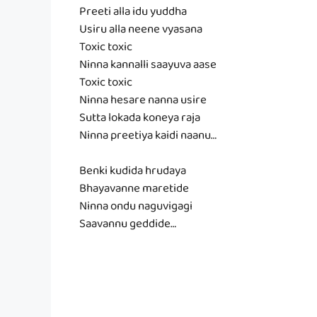
Preeti alla idu yuddha
Usiru alla neene vyasana
Toxic toxic
Ninna kannalli saayuva aase
Toxic toxic
Ninna hesare nanna usire
Sutta lokada koneya raja
Ninna preetiya kaidi naanu…
Benki kudida hrudaya
Bhayavanne maretide
Ninna ondu naguvigagi
Saavannu geddide…