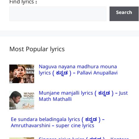
Find lyrics :
Search
Most Popular lyrics
Naguva nayana madhura mouna
lyrics ( ಕನ್ನಡ ) – Pallavi Anupallavi
Munjane manjalli lyrics ( ಕನ್ನಡ ) – Just
Math Mathalli
Ee sundara beladingala lyrics ( ಕನ್ನಡ ) –
Amruthavarshini – super cine lyrics