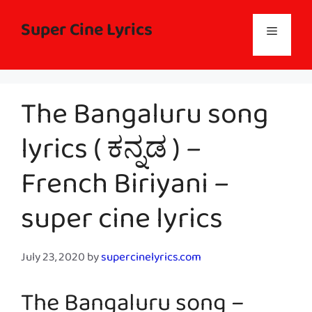
Skip
to
Super Cine Lyrics
Menu
content
The Bangaluru song
lyrics ( ಕನ್ನಡ ) –
French Biriyani –
super cine lyrics
July 23, 2020
by
supercinelyrics.com
The Bangaluru song –