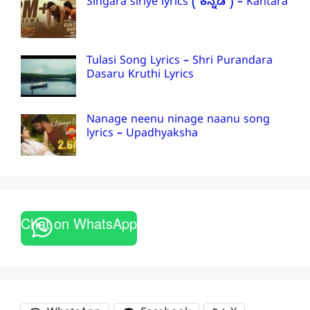
Singara siriye lyrics ( ಕನ್ನಡ ) – Kantara
Tulasi Song Lyrics – Shri Purandara
Dasaru Kruthi Lyrics
Nanage neenu ninage naanu song
lyrics – Upadhyaksha
Chat on WhatsApp