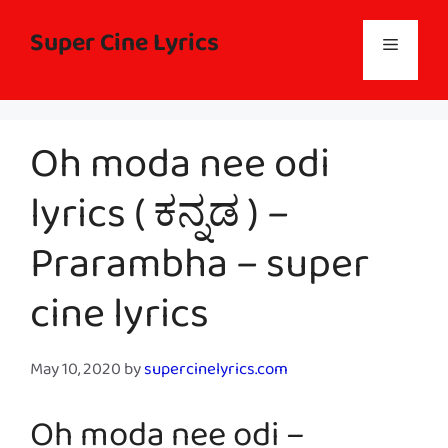
Skip
to
Super Cine Lyrics
Menu
content
Oh moda nee odi
lyrics ( ಕನ್ನಡ ) –
Prarambha – super
cine lyrics
May 10, 2020
by
supercinelyrics.com
Oh moda nee odi –