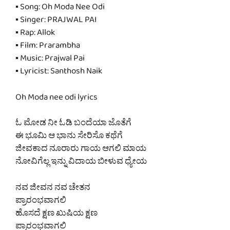
▪ Song: Oh Moda Nee Odi
▪ Singer: PRAJWAL PAI
▪ Rap: Allok
▪ Film: Prarambha
▪ Music: Prajwal Pai
▪ Lyricist: Santhosh Naik
Oh Moda nee odi lyrics
ಓ ಮೋಡ ನೀ ಓಡಿ ಬಂದೆಯಾ ಜೊತೆಗೆ
ಈ ಭೂಮಿ ಆ ಭಾನು ಸೇರಿಸೊ ಕಥೆಗೆ
ಜೀವಕಾದ ನೂರಾರು ಗಾಯ ಆಗಲಿ ಮಾಯ
ನೋವಿಗೆಲ್ಲ ಇನ್ನು ವಿದಾಯ ಬೀಳುವ ಧ್ಯೇಯ
ನವ ಜೀವನ ನವ ಚೇತನ
ಪ್ರಾರಂಭವಾಗಲಿ
ಹೊಸದೆ ಕ್ಷಣ ಖುಷಿಯ ಕ್ಷಣ
ಪ್ರಾರಂಭವಾಗಲಿ