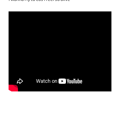
I wanna fly to cos i feel so alive