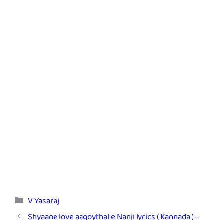
Categories
V Yasaraj
Shyaane love aagoythalle Nanji lyrics ( Kannada ) –