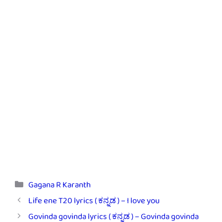
Categories
Gagana R Karanth
Life ene T20 lyrics ( ಕನ್ನಡ ) – I love you
Govinda govinda lyrics ( ಕನ್ನಡ ) – Govinda govinda