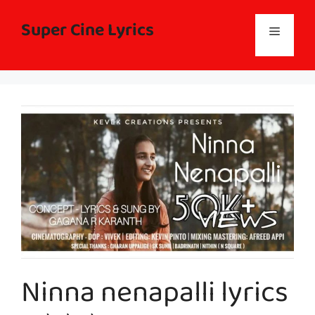
Skip
to
Super Cine Lyrics
Menu
content
Ninna nenapalli lyrics