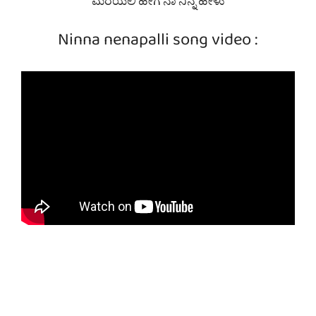
ಮರೆಯಲಿ ಹೇಗೆ ನಾ ನಿನ್ನ ಹೇಳು
Ninna nenapalli song video :