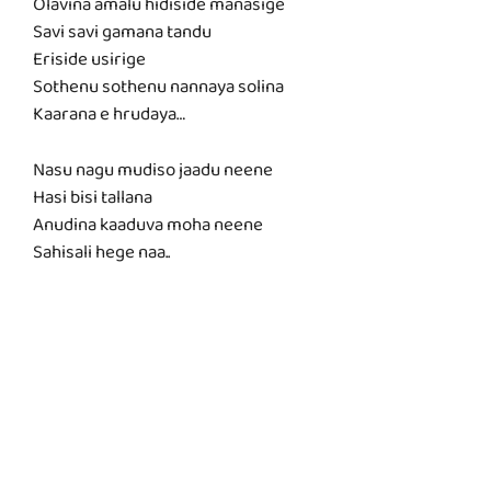
Olavina amalu hidiside manasige
Savi savi gamana tandu
Eriside usirige
Sothenu sothenu nannaya solina
Kaarana e hrudaya…
Nasu nagu mudiso jaadu neene
Hasi bisi tallana
Anudina kaaduva moha neene
Sahisali hege naa..