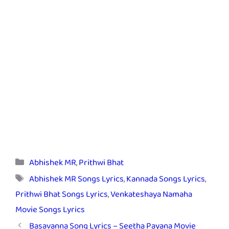
Categories
Abhishek MR
,
Prithwi Bhat
Tags
Abhishek MR Songs Lyrics
,
Kannada Songs Lyrics
,
Prithwi Bhat Songs Lyrics
,
Venkateshaya Namaha
Movie Songs Lyrics
Basavanna Song Lyrics – Seetha Payana Movie