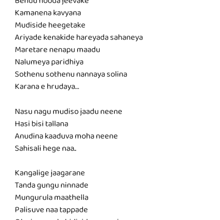
Bendu hooda jeevake
Kamanena kavyana
Mudiside heegetake
Ariyade kenakide hareyada sahaneya
Maretare nenapu maadu
Nalumeya paridhiya
Sothenu sothenu nannaya solina
Karana e hrudaya…
Nasu nagu mudiso jaadu neene
Hasi bisi tallana
Anudina kaaduva moha neene
Sahisali hege naa..
Kangalige jaagarane
Tanda gungu ninnade
Mungurula maathella
Palisuve naa tappade