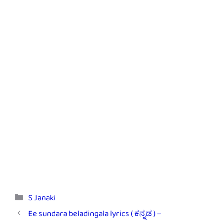
Categories
S Janaki
Ee sundara beladingala lyrics ( ಕನ್ನಡ ) –