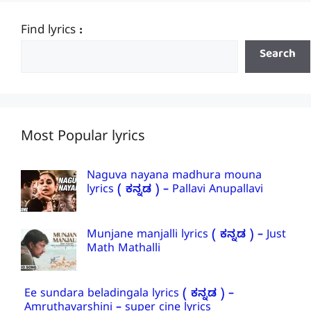
Find lyrics :
Search
Most Popular lyrics
Naguva nayana madhura mouna
lyrics ( ಕನ್ನಡ ) – Pallavi Anupallavi
Munjane manjalli lyrics ( ಕನ್ನಡ ) – Just
Math Mathalli
Ee sundara beladingala lyrics ( ಕನ್ನಡ ) –
Amruthavarshini – super cine lyrics