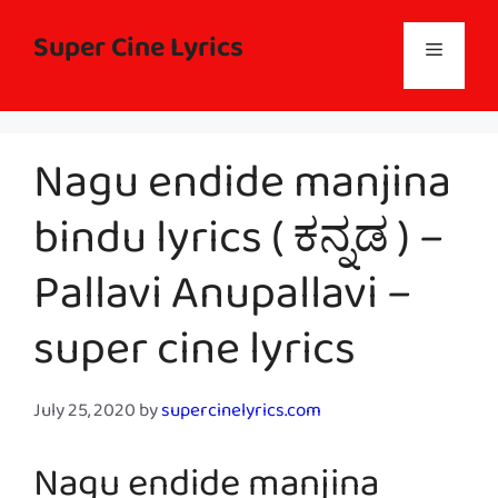
Skip
to
Super Cine Lyrics
Menu
content
Nagu endide manjina
bindu lyrics ( ಕನ್ನಡ ) –
Pallavi Anupallavi –
super cine lyrics
July 25, 2020
by
supercinelyrics.com
Nagu endide manjina