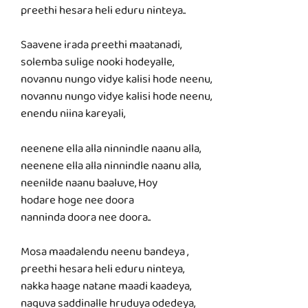
preethi hesara heli eduru ninteya..
Saavene irada preethi maatanadi,
solemba sulige nooki hodeyalle,
novannu nungo vidye kalisi hode neenu,
novannu nungo vidye kalisi hode neenu,
enendu niina kareyali,
neenene ella alla ninnindle naanu alla,
neenene ella alla ninnindle naanu alla,
neenilde naanu baaluve, Hoy
hodare hoge nee doora
nanninda doora nee doora..
Mosa maadalendu neenu bandeya ,
preethi hesara heli eduru ninteya,
nakka haage natane maadi kaadeya,
naguva saddinalle hruduya odedeya,