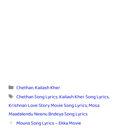
Categories
Chethan
,
Kailash Kher
Tags
Chethan Song Lyrics
,
Kailash Kher Song Lyrics
,
Krishnan Love Story Movie Song Lyrics
,
Mosa
Maadalendu Neenu Bndeya Song Lyrics
Mouna Song Lyrics – Ekka Movie