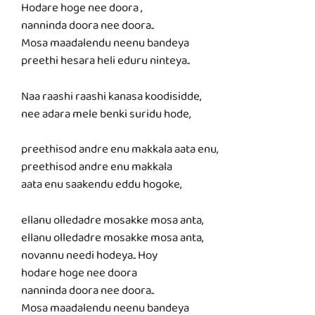
Hodare hoge nee doora ,
nanninda doora nee doora..
Mosa maadalendu neenu bandeya
preethi hesara heli eduru ninteya..
Naa raashi raashi kanasa koodisidde,
nee adara mele benki suridu hode,
preethisod andre enu makkala aata enu,
preethisod andre enu makkala
aata enu saakendu eddu hogoke,
ellanu olledadre mosakke mosa anta,
ellanu olledadre mosakke mosa anta,
novannu needi hodeya.. Hoy
hodare hoge nee doora
nanninda doora nee doora..
Mosa maadalendu neenu bandeya