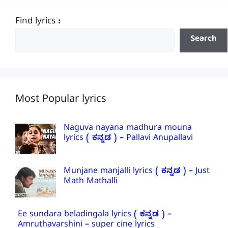
Find lyrics :
Search
Most Popular lyrics
Naguva nayana madhura mouna
lyrics ( ಕನ್ನಡ ) – Pallavi Anupallavi
Munjane manjalli lyrics ( ಕನ್ನಡ ) – Just
Math Mathalli
Ee sundara beladingala lyrics ( ಕನ್ನಡ ) –
Amruthavarshini – super cine lyrics