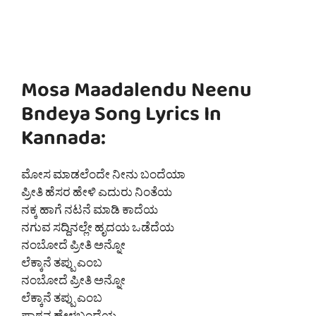
Mosa Maadalendu Neenu
Bndeya Song Lyrics In
Kannada:
ಮೋಸ ಮಾಡಲೆಂದೇ ನೀನು ಬಂದೆಯಾ
ಪ್ರೀತಿ ಹೆಸರ ಹೇಳಿ ಎದುರು ನಿಂತೆಯ
ನಕ್ಕ ಹಾಗೆ ನಟನೆ ಮಾಡಿ ಕಾದೆಯ
ನಗುವ ಸದ್ದಿನಲ್ಲೇ ಹೃದಯ ಒಡೆದೆಯ
ನಂಬೋದೆ ಪ್ರೀತಿ ಅನ್ನೋ
ಲೆಕ್ಕಾನೆ ತಪ್ಪು ಎಂಬ
ನಂಬೋದೆ ಪ್ರೀತಿ ಅನ್ನೋ
ಲೆಕ್ಕಾನೆ ತಪ್ಪು ಎಂಬ