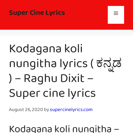
Skip
to
Super Cine Lyrics
Menu
content
Kodagana koli
nungitha lyrics ( ಕನ್ನಡ
) – Raghu Dixit –
Super cine lyrics
August 26, 2020
by
supercinelyrics.com
Kodagana koli nungitha –