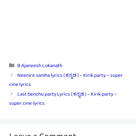
Categories
B Ajaneesh Lokanath
Neenire saniha lyrics ( ಕನ್ನಡ ) – Kirik party – super
cine lyrics
Last benchu party Lyrics ( ಕನ್ನಡ ) – Kirik party –
super cine lyrics