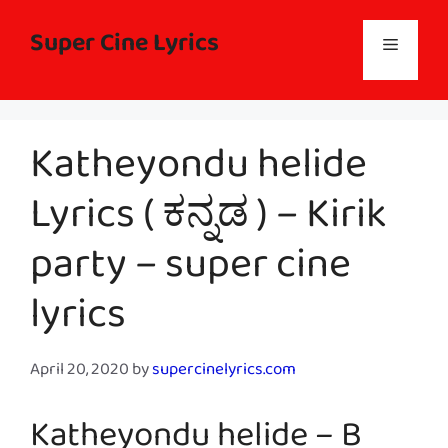
Skip
to
Super Cine Lyrics
Menu
content
Katheyondu helide
Lyrics ( ಕನ್ನಡ ) – Kirik
party – super cine
lyrics
April 20, 2020
by
supercinelyrics.com
Katheyondu helide – B