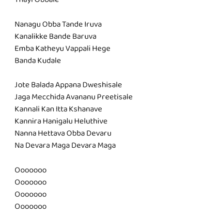
Thayi Obbale
Nanagu Obba Tande Iruva
Kanalikke Bande Baruva
Emba Katheyu Vappali Hege
Banda Kudale
Jote Balada Appana Dweshisale
Jaga Mecchida Avananu Preetisale
Kannali Kan Itta Kshanave
Kannira Hanigalu Heluthive
Nanna Hettava Obba Devaru
Na Devara Maga Devara Maga
Ooooooo
Ooooooo
Ooooooo
Ooooooo