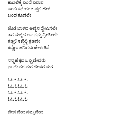
ಕಾಣಲಿಕ್ಕೆ ಬಂದೆ ಬರುವ
ಎಂಬ ಕಥೆಯು ಒಪ್ಪಲಿ ಹೇಗೆ
ಬಂದ ಕೂಡಲೇ
ಜೊತೆ ಬಾಳದ ಅಪ್ಪನ ದ್ವೇಷಿಸಲೇ
ಜಗ ಮೆಚ್ಚಿದ ಅವನನ್ನು ಪ್ರೀತಿಸಲೇ
ಕಣ್ಣಲಿ ಕಣ್ಣಿಟ್ಟ ಕ್ಷಣವೇ
ಕಣ್ಣೀರ ಹನಿಗಳು ಹೇಳುತಿವೆ
ನನ್ನ ಹೆತ್ತವ ಒಬ್ಬ ದೇವರು
ನಾ ದೇವರ ಮಗ ದೇವರ ಮಗ
ಓಓಓಓಓಓ
ಓಓಓಓಓಓ
ಓಓಓಓಓಓ
ಓಓಓಓಓಓ
ಜೀವ ಜೀವ ನಮ್ಮ ಜೀವ