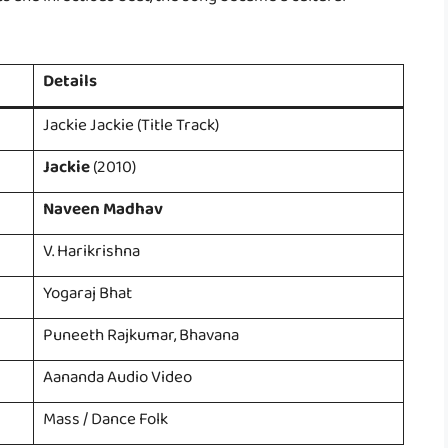
ics and infectious beat, the song became a cultural
Details
Jackie Jackie (Title Track)
Jackie
(2010)
Naveen Madhav
V. Harikrishna
Yogaraj Bhat
Puneeth Rajkumar, Bhavana
Aananda Audio Video
Mass / Dance Folk