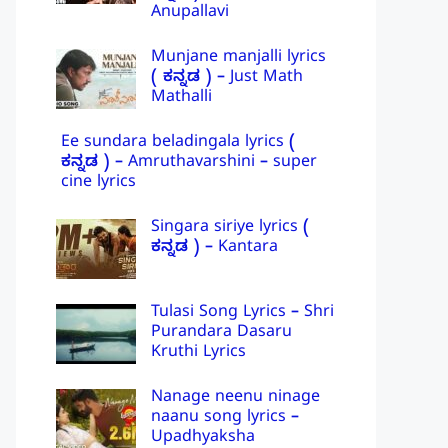
Anupallavi
Munjane manjalli lyrics
( ಕನ್ನಡ ) – Just Math
Mathalli
Ee sundara beladingala lyrics (
ಕನ್ನಡ ) – Amruthavarshini – super
cine lyrics
Singara siriye lyrics (
ಕನ್ನಡ ) – Kantara
Tulasi Song Lyrics – Shri
Purandara Dasaru
Kruthi Lyrics
Nanage neenu ninage
naanu song lyrics –
Upadhyaksha