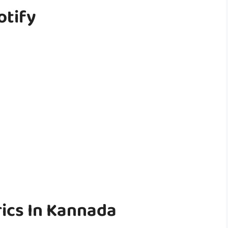
otify
rics In Kannada