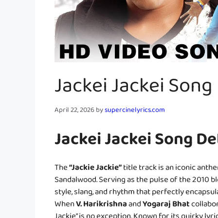
Jackei Jackei Song 
April 22, 2026
by
supercinelyrics.com
Jackei Jackei Song De
The
“Jackie Jackie”
title track is an iconic ant
Sandalwood. Serving as the pulse of the 2010 
style, slang, and rhythm that perfectly encapsu
When
V. Harikrishna
and
Yogaraj Bhat
collabor