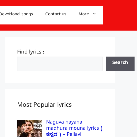
Devotional songs
Contact us
More
Find lyrics :
Search
Most Popular lyrics
Naguva nayana
madhura mouna lyrics (
ಕನ್ನಡ ) – Pallavi