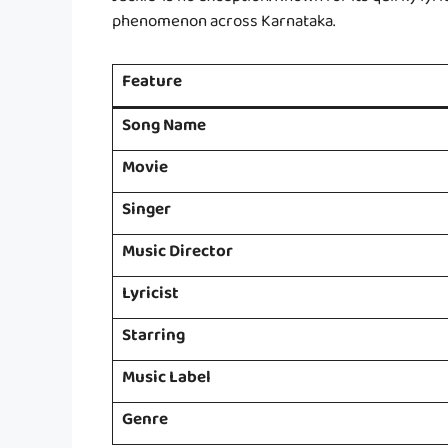
Jackie” is no exception. Known for its quirky lyr
phenomenon across Karnataka.
Feature
Song Name
Movie
Singer
Music Director
Lyricist
Starring
Music Label
Genre