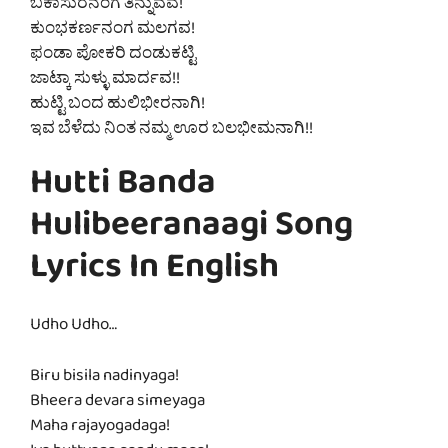
ಬಕಾಸುರನಂಗ ತಿನ್ನುವವ!
ಕುಂಭಕರ್ಣನಂಗ ಮಲಗವ!
ಫಂಡಾ ಪೋಕರಿ ದಂಡುಕಟ್ಟಿ
ಜಾಟ್ಕಾ ಸುಳ್ಳು ಮಾರ್ದವ!!
ಹುಟ್ಟಿ ಬಂದ ಹುಲಿಭೀರನಾಗಿ!
ಇವ ಬೆಳೆದು ನಿಂತ ನಮ್ಮ ಊರ ಬಲಭೀಮನಾಗಿ!!
Hutti Banda
Hulibeeranaagi Song
Lyrics In English
Udho Udho…
Biru bisila nadinyaga!
Bheera devara simeyaga
Maha rajayogadaga!