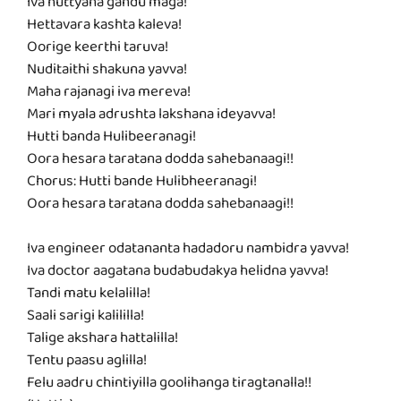
Iva huttyana gandu maga!
Hettavara kashta kaleva!
Oorige keerthi taruva!
Nuditaithi shakuna yavva!
Maha rajanagi iva mereva!
Mari myala adrushta lakshana ideyavva!
Hutti banda Hulibeeranagi!
Oora hesara taratana dodda sahebanaagi!!
Chorus: Hutti bande Hulibheeranagi!
Oora hesara taratana dodda sahebanaagi!!
Iva engineer odatananta hadadoru nambidra yavva!
Iva doctor aagatana budabudakya helidna yavva!
Tandi matu kelalilla!
Saali sarigi kalililla!
Talige akshara hattalilla!
Tentu paasu aglilla!
Felu aadru chintiyilla goolihanga tiragtanalla!!