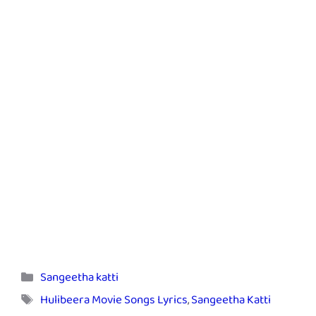
Categories
Sangeetha katti
Tags
Hulibeera Movie Songs Lyrics
,
Sangeetha Katti