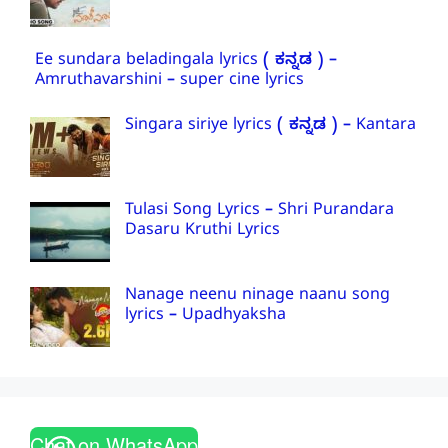
Ee sundara beladingala lyrics ( ಕನ್ನಡ ) –
Amruthavarshini – super cine lyrics
Singara siriye lyrics ( ಕನ್ನಡ ) – Kantara
Tulasi Song Lyrics – Shri Purandara
Dasaru Kruthi Lyrics
Nanage neenu ninage naanu song
lyrics – Upadhyaksha
Chat on WhatsApp