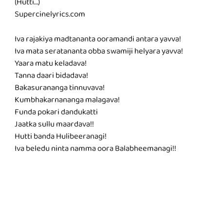
(Hutti…)
Supercinelyrics.com
Iva rajakiya madtananta ooramandi antara yavva!
Iva mata seratananta obba swamiji helyara yavva!
Yaara matu keladava!
Tanna daari bidadava!
Bakasurananga tinnuvava!
Kumbhakarnananga malagava!
Funda pokari dandukatti
Jaatka sullu maardava!!
Hutti banda Hulibeeranagi!
Iva beledu ninta namma oora Balabheemanagi!!