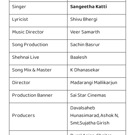
Singer
Sangeetha Katti
Lyricist
Shivu Bhergi
Music Director
Veer Samarth
Song Production
Sachin Basrur
Shehnai Live
Baalesh
Song Mix & Master
K Dhanasekar
Director
Madarangi Mallikarjun
Production Banner
Sai Star Cinemas
Davalsaheb
Producers
Hunasimarad, Ashok N,
Smt.Sujatha Girish