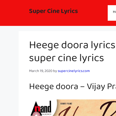
Skip
to
Super Cine Lyrics
H
content
Heege doora lyrics 
super cine lyrics
March 19, 2020
by
supercinelyrics.com
Heege doora – Vijay Pr