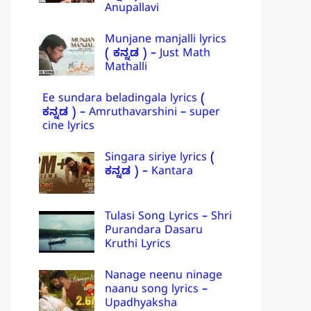
Anupallavi
Munjane manjalli lyrics
( ಕನ್ನಡ ) – Just Math
Mathalli
Ee sundara beladingala lyrics (
ಕನ್ನಡ ) – Amruthavarshini – super
cine lyrics
Singara siriye lyrics (
ಕನ್ನಡ ) – Kantara
Tulasi Song Lyrics – Shri
Purandara Dasaru
Kruthi Lyrics
Nanage neenu ninage
naanu song lyrics –
Upadhyaksha