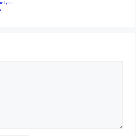
e lyrics
s