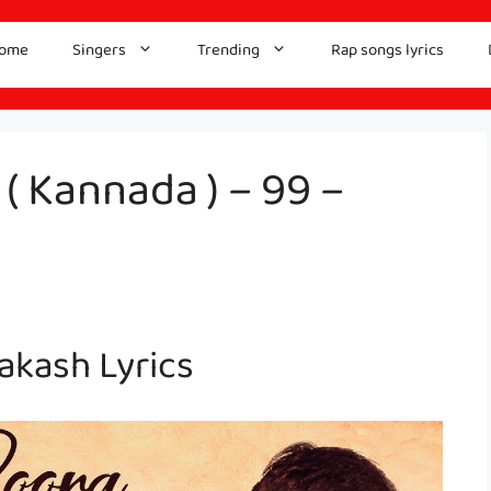
ome
Singers
Trending
Rap songs lyrics
( Kannada ) – 99 –
akash Lyrics