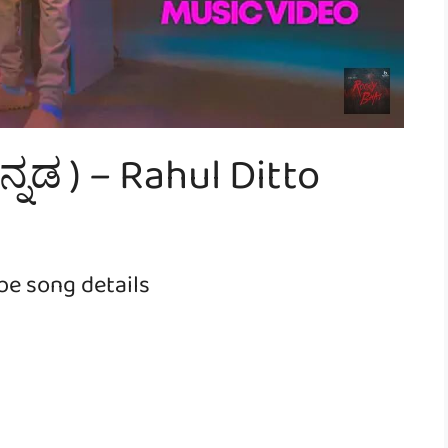
ನ್ನಡ ) – Rahul Ditto
be song details