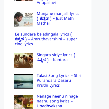
Anupallavi
Munjane manjalli lyrics
( ಕನ್ನಡ ) – Just Math
Mathalli
Ee sundara beladingala lyrics (
ಕನ್ನಡ ) – Amruthavarshini – super
cine lyrics
Singara siriye lyrics (
ಕನ್ನಡ ) – Kantara
Tulasi Song Lyrics – Shri
Purandara Dasaru
Kruthi Lyrics
Nanage neenu ninage
naanu song lyrics –
Upadhyaksha