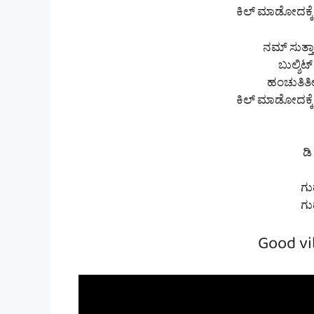
ಕಿಲ್ ಮಾಡೋದಕ್ಕ
ನಮ್ ಸುತ್ತ
ಬುಲ್ಶಿಟ್
ಹಂಚುತಿರ್ತ
ಕಿಲ್ ಮಾಡೋದಕ್ಕ
ಡಿ
ಗು
ಗು
Good vi