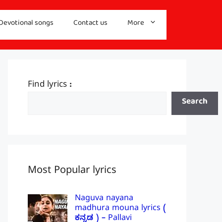
Devotional songs
Contact us
More
Find lyrics :
Search
Most Popular lyrics
Naguva nayana
madhura mouna lyrics (
ಕನ್ನಡ ) – Pallavi