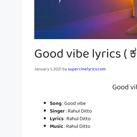
Good vibe lyrics ( ಕ
January 1, 2021
by
supercinelyrics.com
Good vi
Song
: Good vibe
Singer
: Rahul Ditto
Lyrics
: Rahul Ditto
Music
: Rahul Ditto